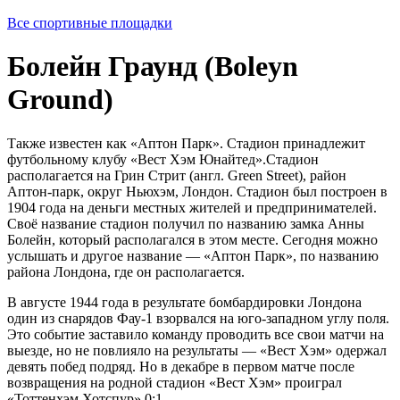
Все спортивные площадки
Болейн Граунд (Boleyn
Ground)
Также известен как «Аптон Парк». Стадион принадлежит
футбольному клубу «Вест Хэм Юнайтед».Стадион
располагается на Грин Стрит (англ. Green Street), район
Аптон-парк, округ Ньюхэм, Лондон. Стадион был построен в
1904 года на деньги местных жителей и предпринимателей.
Своё название стадион получил по названию замка Анны
Болейн, который располагался в этом месте. Сегодня можно
услышать и другое название — «Аптон Парк», по названию
района Лондона, где он располагается.
В августе 1944 года в результате бомбардировки Лондона
один из снарядов Фау-1 взорвался на юго-западном углу поля.
Это событие заставило команду проводить все свои матчи на
выезде, но не повлияло на результаты — «Вест Хэм» одержал
девять побед подряд. Но в декабре в первом матче после
возвращения на родной стадион «Вест Хэм» проиграл
«Тоттенхэм Хотспур» 0:1.