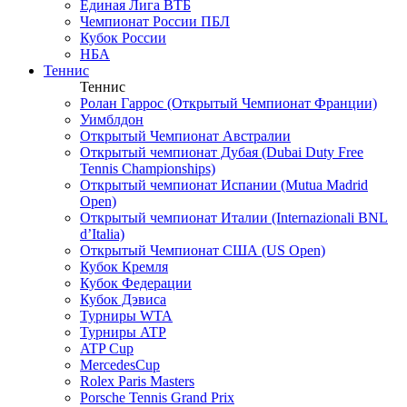
Единая Лига ВТБ
Чемпионат России ПБЛ
Кубок России
НБА
Теннис
Теннис
Ролан Гаррос (Открытый Чемпионат Франции)
Уимблдон
Открытый Чемпионат Австралии
Открытый чемпионат Дубая (Dubai Duty Free
Tennis Championships)
Открытый чемпионат Испании (Mutua Madrid
Open)
Открытый чемпионат Италии (Internazionali BNL
d’Italia)
Открытый Чемпионат США (US Open)
Кубок Кремля
Кубок Федерации
Кубок Дэвиса
Турниры WTA
Турниры ATP
ATP Cup
MercedesCup
Rolex Paris Masters
Porsche Tennis Grand Prix