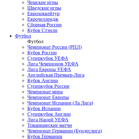
Чешские игры
Шведские игры
Еврохоккейтур
Еврочеллендж
Сборная России
Кубок Стэнли
Футбол
Футбол
Чемпионат России (РПЛ)
Кубок России
Суперкубок УЕФА
Лига Чемпионов УЕФА
Лига Европы УЕФА
Английская Премьер-Лига
Кубок Англии
Суперкубок России
Чемпионат мира
Чемпионат Европы
Чемпионат Испании (Ла Лига)
Кубок Испании
Суперкубок Англии
Лига Наций УЕФА
Товарищеские матчи
Чемпионат Германии (Бундеслига)
Кубок Германии