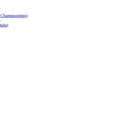
 Championships)
)
alia)