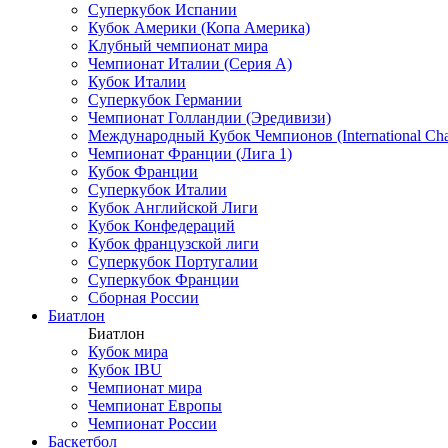
Суперкубок Испании
Кубок Америки (Копа Америка)
Клубный чемпионат мира
Чемпионат Италии (Серия А)
Кубок Италии
Суперкубок Германии
Чемпионат Голландии (Эредивизи)
Международный Кубок Чемпионов (International Ch
Чемпионат Франции (Лига 1)
Кубок Франции
Суперкубок Италии
Кубок Английской Лиги
Кубок Конфедераций
Кубок французской лиги
Суперкубок Португалии
Суперкубок Франции
Сборная России
Биатлон
Биатлон
Кубок мира
Кубок IBU
Чемпионат мира
Чемпионат Европы
Чемпионат России
Баскетбол