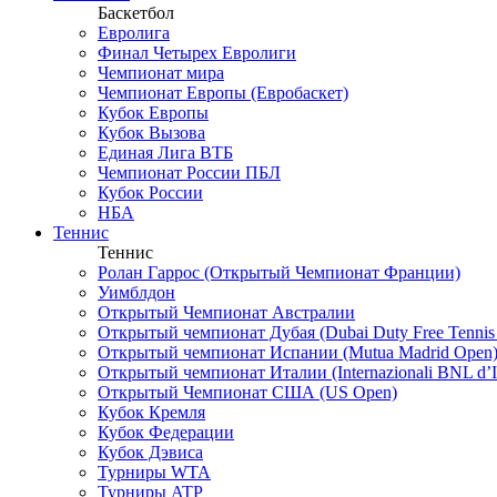
Баскетбол
Евролига
Финал Четырех Евролиги
Чемпионат мира
Чемпионат Европы (Евробаскет)
Кубок Европы
Кубок Вызова
Единая Лига ВТБ
Чемпионат России ПБЛ
Кубок России
НБА
Теннис
Теннис
Ролан Гаррос (Открытый Чемпионат Франции)
Уимблдон
Открытый Чемпионат Австралии
Открытый чемпионат Дубая (Dubai Duty Free Tennis
Открытый чемпионат Испании (Mutua Madrid Open
Открытый чемпионат Италии (Internazionali BNL d’It
Открытый Чемпионат США (US Open)
Кубок Кремля
Кубок Федерации
Кубок Дэвиса
Турниры WTA
Турниры ATP