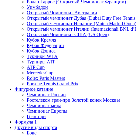
Ролан Гаррос (Открытый Чемпионат Франции)
Уимблдон
Открытый Чемпионат Австралии
Открытый чемпионат Дубая (Dubai Duty Free Tennis
Открытый чемпионат Испании (Mutua Madrid Open
Открытый чемпионат Италии (Internazionali BNL d’It
Открытый Чемпионат США (US Open)
Кубок Кремля
Кубок Федерации
Кубок Дэвиса
Турниры WTA
Турниры ATP
ATP Cup
MercedesCup
Rolex Paris Masters
Porsche Tennis Grand Prix
Фигурное катание
Чемпионат России
Ростелеком гран-при Золотой конек Москвы
Чемпионат мира
Чемпионат Европы
Гран-при
Формула 1
Другие виды спорта
Бокс