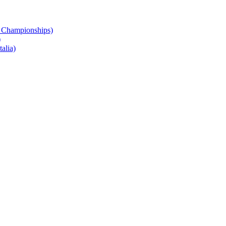
 Championships)
)
alia)