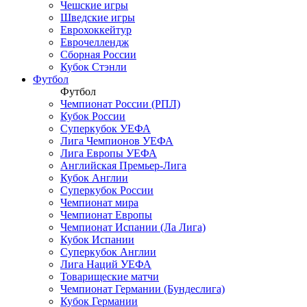
Чешские игры
Шведские игры
Еврохоккейтур
Еврочеллендж
Сборная России
Кубок Стэнли
Футбол
Футбол
Чемпионат России (РПЛ)
Кубок России
Суперкубок УЕФА
Лига Чемпионов УЕФА
Лига Европы УЕФА
Английская Премьер-Лига
Кубок Англии
Суперкубок России
Чемпионат мира
Чемпионат Европы
Чемпионат Испании (Ла Лига)
Кубок Испании
Суперкубок Англии
Лига Наций УЕФА
Товарищеские матчи
Чемпионат Германии (Бундеслига)
Кубок Германии