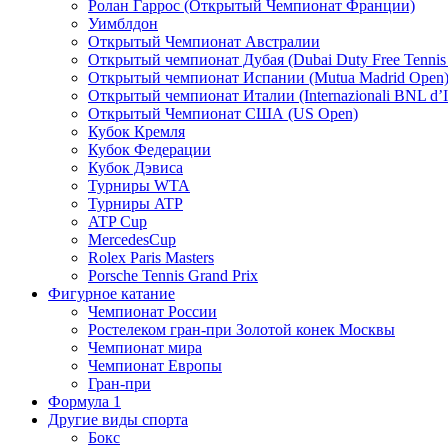
Ролан Гаррос (Открытый Чемпионат Франции)
Уимблдон
Открытый Чемпионат Австралии
Открытый чемпионат Дубая (Dubai Duty Free Tennis
Открытый чемпионат Испании (Mutua Madrid Open
Открытый чемпионат Италии (Internazionali BNL d’It
Открытый Чемпионат США (US Open)
Кубок Кремля
Кубок Федерации
Кубок Дэвиса
Турниры WTA
Турниры ATP
ATP Cup
MercedesCup
Rolex Paris Masters
Porsche Tennis Grand Prix
Фигурное катание
Чемпионат России
Ростелеком гран-при Золотой конек Москвы
Чемпионат мира
Чемпионат Европы
Гран-при
Формула 1
Другие виды спорта
Бокс