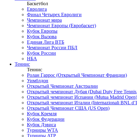
Баскетбол
Евролига
Финал Четырех Евролиги
Чемпионат мира
Чемпионат Европы (Евробаскет)
Кубок Европы
Кубок Вызова
Единая Лига ВТБ
Чемпионат России ПБЛ
Кубок России
НБА
Теннис
Теннис
Ролан Гаррос (Открытый Чемпионат Франции)
Уимблдон
Открытый Чемпионат Австралии
Открытый чемпионат Дубая (Dubai Duty Free Tennis
Открытый чемпионат Испании (Mutua Madrid Open
Открытый чемпионат Италии (Internazionali BNL d’It
Открытый Чемпионат США (US Open)
Кубок Кремля
Кубок Федерации
Кубок Дэвиса
Турниры WTA
Турниры ATP