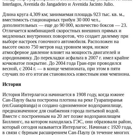
Interlagos, Avenida do Jangadeiro и Avenida Jacinto Julio.
Длина круга 4,309 км; занимаемая площадь 923 тыс. кв. м.,
вместимость стационарных трибун 30 000 чел.,
дополнительных — еще до 90 000, количество боксов — 23.
Отличается комбинацией скоростных внешних прямых и
медленных внутренних поворотов, что создает дилемму при
выборе настроек гоночного автомобиля. Расположен на
высоте около 750 метров над уровнем моря, низкое
атмосферное давление влияет на мощность двигателей и
аэродинамику. До перекладки асфальта в 2007 г. имел крайне
кочковатое покрытие. До 2004 года Гран-при проводился
весной, с 2004 г. — в конце чемпионата, при этом в пяти
случаях по его итогам становилось известным имя чемпиона.
История
История Интерлагоса начинается в 1908 году, когда южнее
Сан-Паулу была построена плотина на реке Гуарапиранья
(en:Guarapiranga) и создано одноименное водохранилище,
предназначенное для снабжения города питьевой водой.
Вместе с построенным на 20 лет позже водохранилищем
Биллингс, на котором находилась ГЭС, они образовали район,
который сегодня называется Интерлагос. Начиная с 1920 года,
в связи с бурным расширением Сан-Паулу (в течение многих