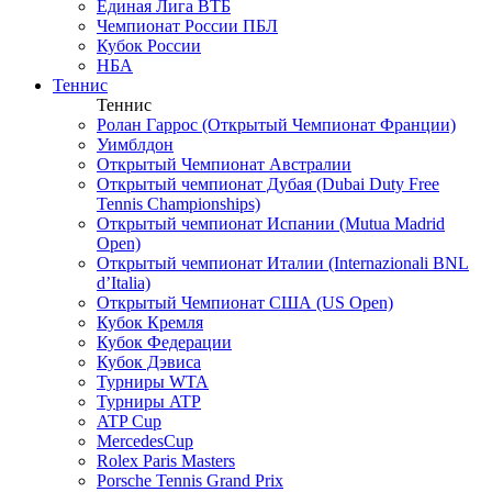
Единая Лига ВТБ
Чемпионат России ПБЛ
Кубок России
НБА
Теннис
Теннис
Ролан Гаррос (Открытый Чемпионат Франции)
Уимблдон
Открытый Чемпионат Австралии
Открытый чемпионат Дубая (Dubai Duty Free
Tennis Championships)
Открытый чемпионат Испании (Mutua Madrid
Open)
Открытый чемпионат Италии (Internazionali BNL
d’Italia)
Открытый Чемпионат США (US Open)
Кубок Кремля
Кубок Федерации
Кубок Дэвиса
Турниры WTA
Турниры ATP
ATP Cup
MercedesCup
Rolex Paris Masters
Porsche Tennis Grand Prix