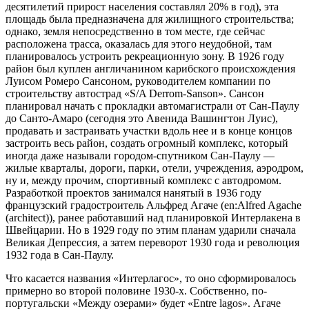
десятилетий прирост населения составлял 20% в год), эта
площадь была предназначена для жилищного строительства;
однако, земля непосредственно в том месте, где сейчас
расположена трасса, оказалась для этого неудобной, там
планировалось устроить рекреационную зону. В 1926 году
район был куплен англичанином карибского происхождения
Луисом Ромеро Сансоном, руководителем компании по
строительству автострад «S/A Derrom-Sanson». Сансон
планировал начать с прокладки автомагистрали от Сан-Паулу
до Санто-Амаро (сегодня это Авенида Вашингтон Луис),
продавать и застраивать участки вдоль нее и в конце концов
застроить весь район, создать огромный комплекс, который
иногда даже называли городом-спутником Сан-Паулу —
жилые кварталы, дороги, парки, отели, учреждения, аэродром,
ну и, между прочим, спортивный комплекс с автодромом.
Разработкой проектов занимался нанятый в 1936 году
французский градостроитель Альфред Агаче (en:Alfred Agache
(architect)), ранее работавший над планировкой Интерлакена в
Швейцарии. Но в 1929 году по этим планам ударили сначала
Великая Депрессия, а затем переворот 1930 года и революция
1932 года в Сан-Паулу.
Что касается названия «Интерлагос», то оно сформировалось
примерно во второй половине 1930-х. Собственно, по-
португальски «Между озерами» будет «Entre lagos». Агаче