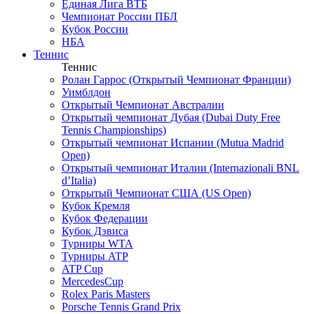
Единая Лига ВТБ
Чемпионат России ПБЛ
Кубок России
НБА
Теннис
Теннис
Ролан Гаррос (Открытый Чемпионат Франции)
Уимблдон
Открытый Чемпионат Австралии
Открытый чемпионат Дубая (Dubai Duty Free
Tennis Championships)
Открытый чемпионат Испании (Mutua Madrid
Open)
Открытый чемпионат Италии (Internazionali BNL
d’Italia)
Открытый Чемпионат США (US Open)
Кубок Кремля
Кубок Федерации
Кубок Дэвиса
Турниры WTA
Турниры ATP
ATP Cup
MercedesCup
Rolex Paris Masters
Porsche Tennis Grand Prix