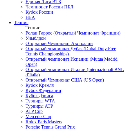
Единая Лига ВТБ
Чемпионат России ПБЛ
Кубок России
НБА
Теннис
Теннис
Ролан Гаррос (Открытый Чемпионат Франции)
Уимблдон
Открытый Чемпионат Австралии
Открытый чемпионат Дубая (Dubai Duty Free
Tennis Championships)
Открытый чемпионат Испании (Mutua Madrid
Open)
Открытый чемпионат Италии (Internazionali BNL
d’Italia)
Открытый Чемпионат США (US Open)
Кубок Кремля
Кубок Федерации
Кубок Дэвиса
Турниры WTA
Турниры ATP
ATP Cup
MercedesCup
Rolex Paris Masters
Porsche Tennis Grand Prix