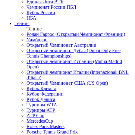
Единая Лига ВТБ
Чемпионат России ПБЛ
Кубок России
НБА
Теннис
Теннис
Ролан Гаррос (Открытый Чемпионат Франции)
Уимблдон
Открытый Чемпионат Австралии
Открытый чемпионат Дубая (Dubai Duty Free
Tennis Championships)
Открытый чемпионат Испании (Mutua Madrid
Open)
Открытый чемпионат Италии (Internazionali BNL
d’Italia)
Открытый Чемпионат США (US Open)
Кубок Кремля
Кубок Федерации
Кубок Дэвиса
Турниры WTA
Турниры ATP
ATP Cup
MercedesCup
Rolex Paris Masters
Porsche Tennis Grand Prix