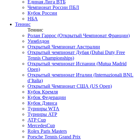
Единая Лига ВТБ
Чемпионат России ПБЛ
Кубок России
НБА
Теннис
Теннис
Ролан Гаррос (Открытый Чемпионат Франции)
Уимблдон
Открытый Чемпионат Австралии
Открытый чемпионат Дубая (Dubai Duty Free
Tennis Championships)
Открытый чемпионат Испании (Mutua Madrid
Open)
Открытый чемпионат Италии (Internazionali BNL
d’Italia)
Открытый Чемпионат США (US Open)
Кубок Кремля
Кубок Федерации
Кубок Дэвиса
Турниры WTA
Турниры ATP
ATP Cup
MercedesCup
Rolex Paris Masters
Porsche Tennis Grand Prix