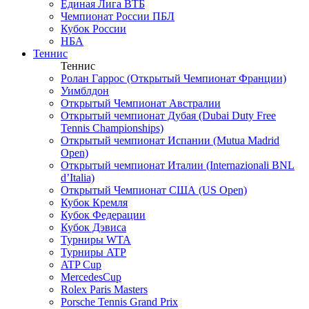
Единая Лига ВТБ
Чемпионат России ПБЛ
Кубок России
НБА
Теннис
Теннис
Ролан Гаррос (Открытый Чемпионат Франции)
Уимблдон
Открытый Чемпионат Австралии
Открытый чемпионат Дубая (Dubai Duty Free
Tennis Championships)
Открытый чемпионат Испании (Mutua Madrid
Open)
Открытый чемпионат Италии (Internazionali BNL
d’Italia)
Открытый Чемпионат США (US Open)
Кубок Кремля
Кубок Федерации
Кубок Дэвиса
Турниры WTA
Турниры ATP
ATP Cup
MercedesCup
Rolex Paris Masters
Porsche Tennis Grand Prix