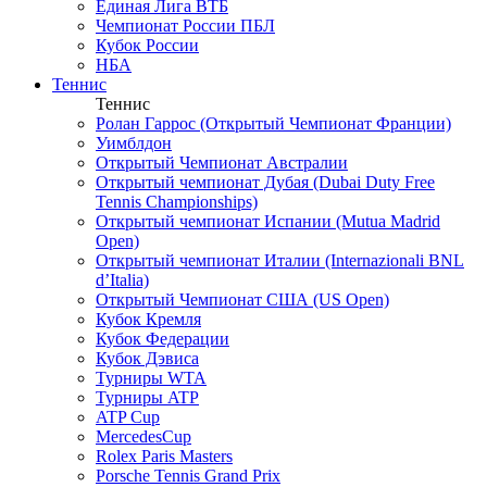
Единая Лига ВТБ
Чемпионат России ПБЛ
Кубок России
НБА
Теннис
Теннис
Ролан Гаррос (Открытый Чемпионат Франции)
Уимблдон
Открытый Чемпионат Австралии
Открытый чемпионат Дубая (Dubai Duty Free
Tennis Championships)
Открытый чемпионат Испании (Mutua Madrid
Open)
Открытый чемпионат Италии (Internazionali BNL
d’Italia)
Открытый Чемпионат США (US Open)
Кубок Кремля
Кубок Федерации
Кубок Дэвиса
Турниры WTA
Турниры ATP
ATP Cup
MercedesCup
Rolex Paris Masters
Porsche Tennis Grand Prix