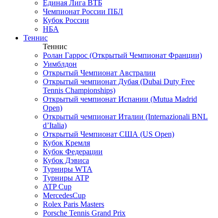
Единая Лига ВТБ
Чемпионат России ПБЛ
Кубок России
НБА
Теннис
Теннис
Ролан Гаррос (Открытый Чемпионат Франции)
Уимблдон
Открытый Чемпионат Австралии
Открытый чемпионат Дубая (Dubai Duty Free
Tennis Championships)
Открытый чемпионат Испании (Mutua Madrid
Open)
Открытый чемпионат Италии (Internazionali BNL
d’Italia)
Открытый Чемпионат США (US Open)
Кубок Кремля
Кубок Федерации
Кубок Дэвиса
Турниры WTA
Турниры ATP
ATP Cup
MercedesCup
Rolex Paris Masters
Porsche Tennis Grand Prix