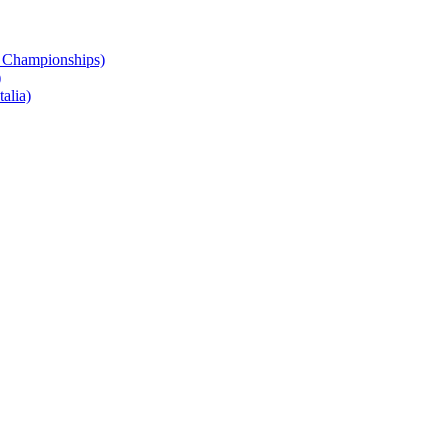
 Championships)
)
alia)