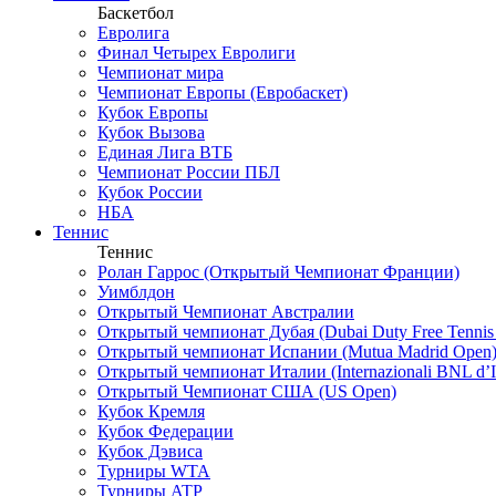
Баскетбол
Евролига
Финал Четырех Евролиги
Чемпионат мира
Чемпионат Европы (Евробаскет)
Кубок Европы
Кубок Вызова
Единая Лига ВТБ
Чемпионат России ПБЛ
Кубок России
НБА
Теннис
Теннис
Ролан Гаррос (Открытый Чемпионат Франции)
Уимблдон
Открытый Чемпионат Австралии
Открытый чемпионат Дубая (Dubai Duty Free Tennis
Открытый чемпионат Испании (Mutua Madrid Open
Открытый чемпионат Италии (Internazionali BNL d’It
Открытый Чемпионат США (US Open)
Кубок Кремля
Кубок Федерации
Кубок Дэвиса
Турниры WTA
Турниры ATP