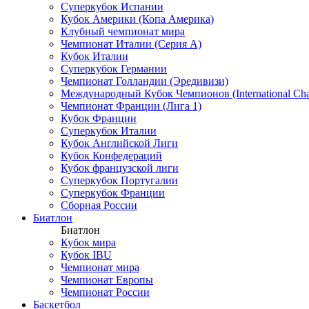
Суперкубок Испании
Кубок Америки (Копа Америка)
Клубный чемпионат мира
Чемпионат Италии (Серия А)
Кубок Италии
Суперкубок Германии
Чемпионат Голландии (Эредивизи)
Международный Кубок Чемпионов (International Ch
Чемпионат Франции (Лига 1)
Кубок Франции
Суперкубок Италии
Кубок Английской Лиги
Кубок Конфедераций
Кубок французской лиги
Суперкубок Португалии
Суперкубок Франции
Сборная России
Биатлон
Биатлон
Кубок мира
Кубок IBU
Чемпионат мира
Чемпионат Европы
Чемпионат России
Баскетбол