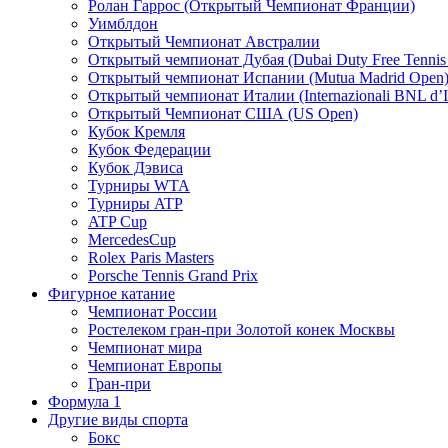
Ролан Гаррос (Открытый Чемпионат Франции)
Уимблдон
Открытый Чемпионат Австралии
Открытый чемпионат Дубая (Dubai Duty Free Tennis
Открытый чемпионат Испании (Mutua Madrid Open
Открытый чемпионат Италии (Internazionali BNL d’It
Открытый Чемпионат США (US Open)
Кубок Кремля
Кубок Федерации
Кубок Дэвиса
Турниры WTA
Турниры ATP
ATP Cup
MercedesCup
Rolex Paris Masters
Porsche Tennis Grand Prix
Фигурное катание
Чемпионат России
Ростелеком гран-при Золотой конек Москвы
Чемпионат мира
Чемпионат Европы
Гран-при
Формула 1
Другие виды спорта
Бокс