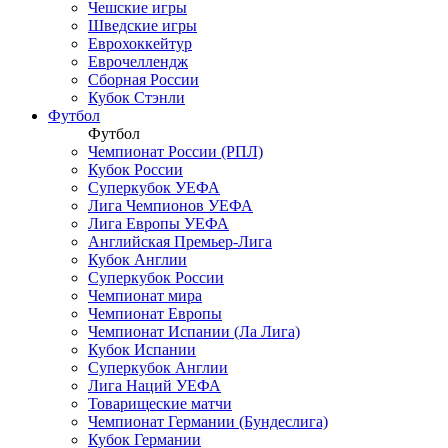
Чешские игры
Шведские игры
Еврохоккейтур
Еврочеллендж
Сборная России
Кубок Стэнли
Футбол
Футбол
Чемпионат России (РПЛ)
Кубок России
Суперкубок УЕФА
Лига Чемпионов УЕФА
Лига Европы УЕФА
Английская Премьер-Лига
Кубок Англии
Суперкубок России
Чемпионат мира
Чемпионат Европы
Чемпионат Испании (Ла Лига)
Кубок Испании
Суперкубок Англии
Лига Наций УЕФА
Товарищеские матчи
Чемпионат Германии (Бундеслига)
Кубок Германии