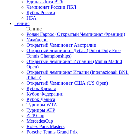
Единая Лига ВТБ
Чемпионат России ПБЛ
Кубок России
НБА
Теннис
Теннис
Ролан Гаррос (Открытый Чемпионат Франции)
Уимблдон
Открытый Чемпионат Австралии
Открытый чемпионат Дубая (Dubai Duty Free
Tennis Championships)
Открытый чемпионат Испании (Mutua Madrid
Open)
Открытый чемпионат Италии (Internazionali BNL
d’Italia)
Открытый Чемпионат США (US Open)
Кубок Кремля
Кубок Федерации
Кубок Дэвиса
Турниры WTA
Турниры ATP
ATP Cup
MercedesCup
Rolex Paris Masters
Porsche Tennis Grand Prix