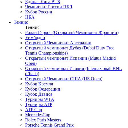
Единая Лига ВТБ
Чемпионат России ПБЛ
Кубок России
НБА
Теннис
Теннис
Ролан Гаррос (Открытый Чемпионат Франции)
Уимблдон
Открытый Чемпионат Австралии
Открытый чемпионат Дубая (Dubai Duty Free
Tennis Championships)
Открытый чемпионат Испании (Mutua Madrid
Open)
Открытый чемпионат Италии (Internazionali BNL
d’Italia)
Открытый Чемпионат США (US Open)
Кубок Кремля
Кубок Федерации
Кубок Дэвиса
Турниры WTA
Турниры ATP
ATP Cup
MercedesCup
Rolex Paris Masters
Porsche Tennis Grand Prix