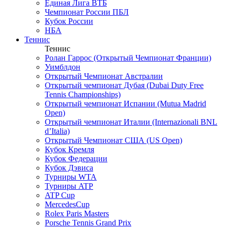
Единая Лига ВТБ
Чемпионат России ПБЛ
Кубок России
НБА
Теннис
Теннис
Ролан Гаррос (Открытый Чемпионат Франции)
Уимблдон
Открытый Чемпионат Австралии
Открытый чемпионат Дубая (Dubai Duty Free
Tennis Championships)
Открытый чемпионат Испании (Mutua Madrid
Open)
Открытый чемпионат Италии (Internazionali BNL
d’Italia)
Открытый Чемпионат США (US Open)
Кубок Кремля
Кубок Федерации
Кубок Дэвиса
Турниры WTA
Турниры ATP
ATP Cup
MercedesCup
Rolex Paris Masters
Porsche Tennis Grand Prix