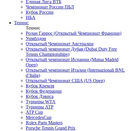
Единая Лига ВТБ
Чемпионат России ПБЛ
Кубок России
НБА
Теннис
Теннис
Ролан Гаррос (Открытый Чемпионат Франции)
Уимблдон
Открытый Чемпионат Австралии
Открытый чемпионат Дубая (Dubai Duty Free
Tennis Championships)
Открытый чемпионат Испании (Mutua Madrid
Open)
Открытый чемпионат Италии (Internazionali BNL
d’Italia)
Открытый Чемпионат США (US Open)
Кубок Кремля
Кубок Федерации
Кубок Дэвиса
Турниры WTA
Турниры ATP
ATP Cup
MercedesCup
Rolex Paris Masters
Porsche Tennis Grand Prix