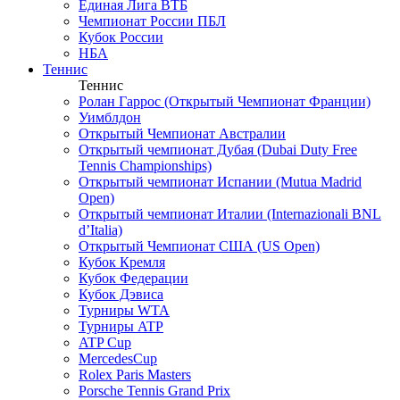
Единая Лига ВТБ
Чемпионат России ПБЛ
Кубок России
НБА
Теннис
Теннис
Ролан Гаррос (Открытый Чемпионат Франции)
Уимблдон
Открытый Чемпионат Австралии
Открытый чемпионат Дубая (Dubai Duty Free
Tennis Championships)
Открытый чемпионат Испании (Mutua Madrid
Open)
Открытый чемпионат Италии (Internazionali BNL
d’Italia)
Открытый Чемпионат США (US Open)
Кубок Кремля
Кубок Федерации
Кубок Дэвиса
Турниры WTA
Турниры ATP
ATP Cup
MercedesCup
Rolex Paris Masters
Porsche Tennis Grand Prix