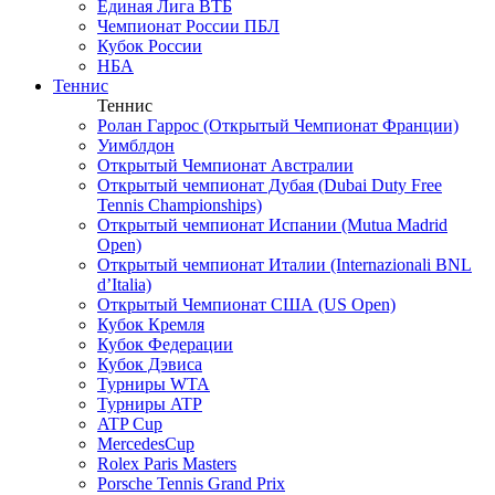
Единая Лига ВТБ
Чемпионат России ПБЛ
Кубок России
НБА
Теннис
Теннис
Ролан Гаррос (Открытый Чемпионат Франции)
Уимблдон
Открытый Чемпионат Австралии
Открытый чемпионат Дубая (Dubai Duty Free
Tennis Championships)
Открытый чемпионат Испании (Mutua Madrid
Open)
Открытый чемпионат Италии (Internazionali BNL
d’Italia)
Открытый Чемпионат США (US Open)
Кубок Кремля
Кубок Федерации
Кубок Дэвиса
Турниры WTA
Турниры ATP
ATP Cup
MercedesCup
Rolex Paris Masters
Porsche Tennis Grand Prix