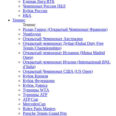
Единая Лига ВТБ
Чемпионат России ПБЛ
Кубок России
НБА
Теннис
Теннис
Ролан Гаррос (Открытый Чемпионат Франции)
Уимблдон
Открытый Чемпионат Австралии
Открытый чемпионат Дубая (Dubai Duty Free
Tennis Championships)
Открытый чемпионат Испании (Mutua Madrid
Open)
Открытый чемпионат Италии (Internazionali BNL
d’Italia)
Открытый Чемпионат США (US Open)
Кубок Кремля
Кубок Федерации
Кубок Дэвиса
Турниры WTA
Турниры ATP
ATP Cup
MercedesCup
Rolex Paris Masters
Porsche Tennis Grand Prix