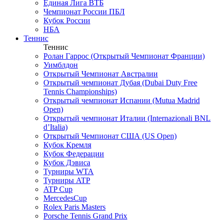
Единая Лига ВТБ
Чемпионат России ПБЛ
Кубок России
НБА
Теннис
Теннис
Ролан Гаррос (Открытый Чемпионат Франции)
Уимблдон
Открытый Чемпионат Австралии
Открытый чемпионат Дубая (Dubai Duty Free
Tennis Championships)
Открытый чемпионат Испании (Mutua Madrid
Open)
Открытый чемпионат Италии (Internazionali BNL
d’Italia)
Открытый Чемпионат США (US Open)
Кубок Кремля
Кубок Федерации
Кубок Дэвиса
Турниры WTA
Турниры ATP
ATP Cup
MercedesCup
Rolex Paris Masters
Porsche Tennis Grand Prix