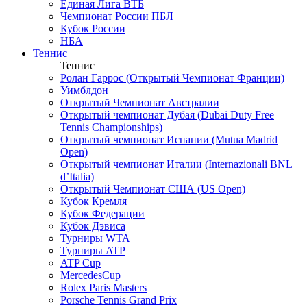
Единая Лига ВТБ
Чемпионат России ПБЛ
Кубок России
НБА
Теннис
Теннис
Ролан Гаррос (Открытый Чемпионат Франции)
Уимблдон
Открытый Чемпионат Австралии
Открытый чемпионат Дубая (Dubai Duty Free
Tennis Championships)
Открытый чемпионат Испании (Mutua Madrid
Open)
Открытый чемпионат Италии (Internazionali BNL
d’Italia)
Открытый Чемпионат США (US Open)
Кубок Кремля
Кубок Федерации
Кубок Дэвиса
Турниры WTA
Турниры ATP
ATP Cup
MercedesCup
Rolex Paris Masters
Porsche Tennis Grand Prix