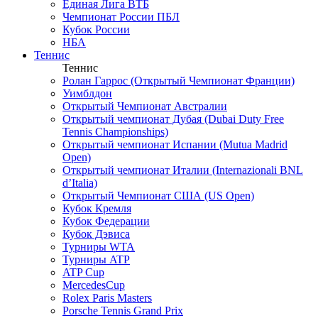
Единая Лига ВТБ
Чемпионат России ПБЛ
Кубок России
НБА
Теннис
Теннис
Ролан Гаррос (Открытый Чемпионат Франции)
Уимблдон
Открытый Чемпионат Австралии
Открытый чемпионат Дубая (Dubai Duty Free
Tennis Championships)
Открытый чемпионат Испании (Mutua Madrid
Open)
Открытый чемпионат Италии (Internazionali BNL
d’Italia)
Открытый Чемпионат США (US Open)
Кубок Кремля
Кубок Федерации
Кубок Дэвиса
Турниры WTA
Турниры ATP
ATP Cup
MercedesCup
Rolex Paris Masters
Porsche Tennis Grand Prix