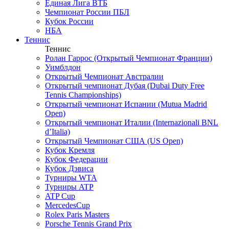
Единая Лига ВТБ
Чемпионат России ПБЛ
Кубок России
НБА
Теннис
Теннис
Ролан Гаррос (Открытый Чемпионат Франции)
Уимблдон
Открытый Чемпионат Австралии
Открытый чемпионат Дубая (Dubai Duty Free
Tennis Championships)
Открытый чемпионат Испании (Mutua Madrid
Open)
Открытый чемпионат Италии (Internazionali BNL
d’Italia)
Открытый Чемпионат США (US Open)
Кубок Кремля
Кубок Федерации
Кубок Дэвиса
Турниры WTA
Турниры ATP
ATP Cup
MercedesCup
Rolex Paris Masters
Porsche Tennis Grand Prix