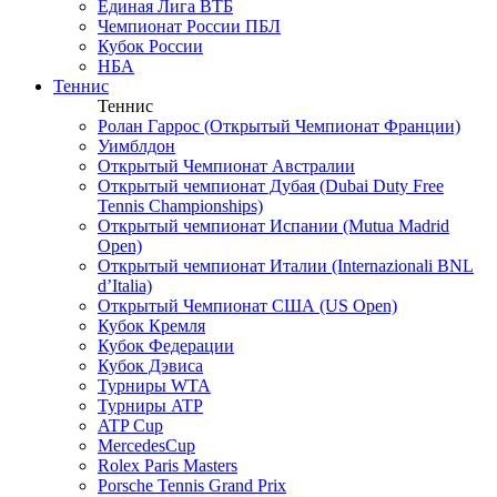
Единая Лига ВТБ
Чемпионат России ПБЛ
Кубок России
НБА
Теннис
Теннис
Ролан Гаррос (Открытый Чемпионат Франции)
Уимблдон
Открытый Чемпионат Австралии
Открытый чемпионат Дубая (Dubai Duty Free
Tennis Championships)
Открытый чемпионат Испании (Mutua Madrid
Open)
Открытый чемпионат Италии (Internazionali BNL
d’Italia)
Открытый Чемпионат США (US Open)
Кубок Кремля
Кубок Федерации
Кубок Дэвиса
Турниры WTA
Турниры ATP
ATP Cup
MercedesCup
Rolex Paris Masters
Porsche Tennis Grand Prix