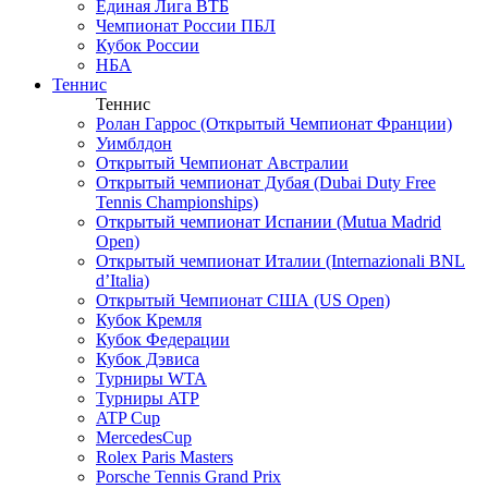
Единая Лига ВТБ
Чемпионат России ПБЛ
Кубок России
НБА
Теннис
Теннис
Ролан Гаррос (Открытый Чемпионат Франции)
Уимблдон
Открытый Чемпионат Австралии
Открытый чемпионат Дубая (Dubai Duty Free
Tennis Championships)
Открытый чемпионат Испании (Mutua Madrid
Open)
Открытый чемпионат Италии (Internazionali BNL
d’Italia)
Открытый Чемпионат США (US Open)
Кубок Кремля
Кубок Федерации
Кубок Дэвиса
Турниры WTA
Турниры ATP
ATP Cup
MercedesCup
Rolex Paris Masters
Porsche Tennis Grand Prix