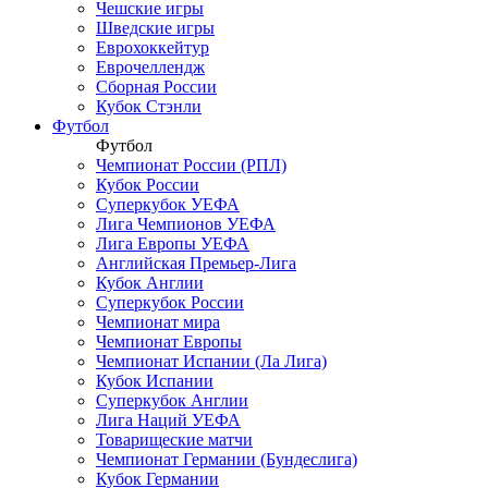
Чешские игры
Шведские игры
Еврохоккейтур
Еврочеллендж
Сборная России
Кубок Стэнли
Футбол
Футбол
Чемпионат России (РПЛ)
Кубок России
Суперкубок УЕФА
Лига Чемпионов УЕФА
Лига Европы УЕФА
Английская Премьер-Лига
Кубок Англии
Суперкубок России
Чемпионат мира
Чемпионат Европы
Чемпионат Испании (Ла Лига)
Кубок Испании
Суперкубок Англии
Лига Наций УЕФА
Товарищеские матчи
Чемпионат Германии (Бундеслига)
Кубок Германии