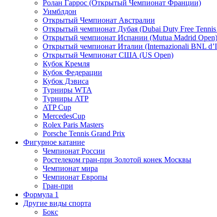
Ролан Гаррос (Открытый Чемпионат Франции)
Уимблдон
Открытый Чемпионат Австралии
Открытый чемпионат Дубая (Dubai Duty Free Tennis
Открытый чемпионат Испании (Mutua Madrid Open
Открытый чемпионат Италии (Internazionali BNL d’It
Открытый Чемпионат США (US Open)
Кубок Кремля
Кубок Федерации
Кубок Дэвиса
Турниры WTA
Турниры ATP
ATP Cup
MercedesCup
Rolex Paris Masters
Porsche Tennis Grand Prix
Фигурное катание
Чемпионат России
Ростелеком гран-при Золотой конек Москвы
Чемпионат мира
Чемпионат Европы
Гран-при
Формула 1
Другие виды спорта
Бокс