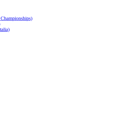
 Championships)
)
alia)