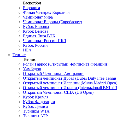
Баскетбол
Евролига
Финал Четырех Евролиги
Чемпионат мира
Чемпионат Европы (Евробаскет)
Кубок Европы
Кубок Вызова
Единая Лига ВТБ
Чемпионат России ПБЛ
Кубок России
НБА
Теннис
Теннис
Ролан Гаррос (Открытый Чемпионат Франции)
Уимблдон
Открытый Чемпионат Австралии
Открытый чемпионат Дубая (Dubai Duty Free Tennis
Открытый чемпионат Испании (Mutua Madrid Open
Открытый чемпионат Италии (Internazionali BNL d’It
Открытый Чемпионат США (US Open)
Кубок Кремля
Кубок Федерации
Кубок Дэвиса
Турниры WTA
Турниры ATP