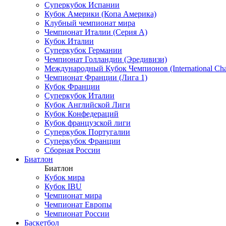
Суперкубок Испании
Кубок Америки (Копа Америка)
Клубный чемпионат мира
Чемпионат Италии (Серия А)
Кубок Италии
Суперкубок Германии
Чемпионат Голландии (Эредивизи)
Международный Кубок Чемпионов (International Ch
Чемпионат Франции (Лига 1)
Кубок Франции
Суперкубок Италии
Кубок Английской Лиги
Кубок Конфедераций
Кубок французской лиги
Суперкубок Португалии
Суперкубок Франции
Сборная России
Биатлон
Биатлон
Кубок мира
Кубок IBU
Чемпионат мира
Чемпионат Европы
Чемпионат России
Баскетбол