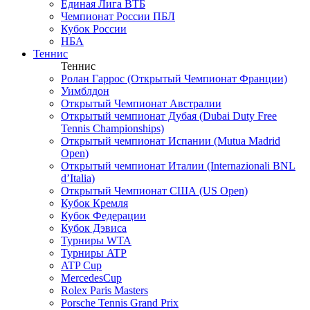
Единая Лига ВТБ
Чемпионат России ПБЛ
Кубок России
НБА
Теннис
Теннис
Ролан Гаррос (Открытый Чемпионат Франции)
Уимблдон
Открытый Чемпионат Австралии
Открытый чемпионат Дубая (Dubai Duty Free
Tennis Championships)
Открытый чемпионат Испании (Mutua Madrid
Open)
Открытый чемпионат Италии (Internazionali BNL
d’Italia)
Открытый Чемпионат США (US Open)
Кубок Кремля
Кубок Федерации
Кубок Дэвиса
Турниры WTA
Турниры ATP
ATP Cup
MercedesCup
Rolex Paris Masters
Porsche Tennis Grand Prix