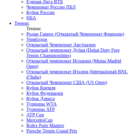
Единая Лига ВТБ
Чемпионат России ПБЛ
Кубок России
НБА
Теннис
Теннис
Ролан Гаррос (Открытый Чемпионат Франции)
Уимблдон
Открытый Чемпионат Австралии
Открытый чемпионат Дубая (Dubai Duty Free
Tennis Championships)
Открытый чемпионат Испании (Mutua Madrid
Open)
Открытый чемпионат Италии (Internazionali BNL
d’Italia)
Открытый Чемпионат США (US Open)
Кубок Кремля
Кубок Федерации
Кубок Дэвиса
Турниры WTA
Турниры ATP
ATP Cup
MercedesCup
Rolex Paris Masters
Porsche Tennis Grand Prix