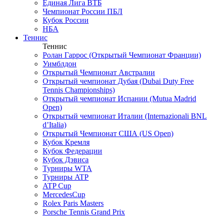
Единая Лига ВТБ
Чемпионат России ПБЛ
Кубок России
НБА
Теннис
Теннис
Ролан Гаррос (Открытый Чемпионат Франции)
Уимблдон
Открытый Чемпионат Австралии
Открытый чемпионат Дубая (Dubai Duty Free
Tennis Championships)
Открытый чемпионат Испании (Mutua Madrid
Open)
Открытый чемпионат Италии (Internazionali BNL
d’Italia)
Открытый Чемпионат США (US Open)
Кубок Кремля
Кубок Федерации
Кубок Дэвиса
Турниры WTA
Турниры ATP
ATP Cup
MercedesCup
Rolex Paris Masters
Porsche Tennis Grand Prix