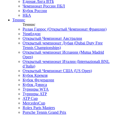
Единая Лига ВТБ
Чемпионат России ПБЛ
Кубок России
НБА
Теннис
Теннис
Ролан Гаррос (Открытый Чемпионат Франции)
Уимблдон
Открытый Чемпионат Австралии
Открытый чемпионат Дубая (Dubai Duty Free
Tennis Championships)
Открытый чемпионат Испании (Mutua Madrid
Open)
Открытый чемпионат Италии (Internazionali BNL
d’Italia)
Открытый Чемпионат США (US Open)
Кубок Кремля
Кубок Федерации
Кубок Дэвиса
Турниры WTA
Турниры ATP
ATP Cup
MercedesCup
Rolex Paris Masters
Porsche Tennis Grand Prix