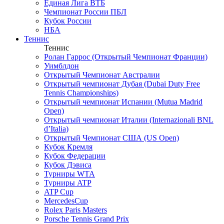
Единая Лига ВТБ
Чемпионат России ПБЛ
Кубок России
НБА
Теннис
Теннис
Ролан Гаррос (Открытый Чемпионат Франции)
Уимблдон
Открытый Чемпионат Австралии
Открытый чемпионат Дубая (Dubai Duty Free
Tennis Championships)
Открытый чемпионат Испании (Mutua Madrid
Open)
Открытый чемпионат Италии (Internazionali BNL
d’Italia)
Открытый Чемпионат США (US Open)
Кубок Кремля
Кубок Федерации
Кубок Дэвиса
Турниры WTA
Турниры ATP
ATP Cup
MercedesCup
Rolex Paris Masters
Porsche Tennis Grand Prix