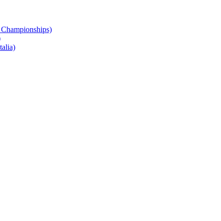
 Championships)
)
alia)