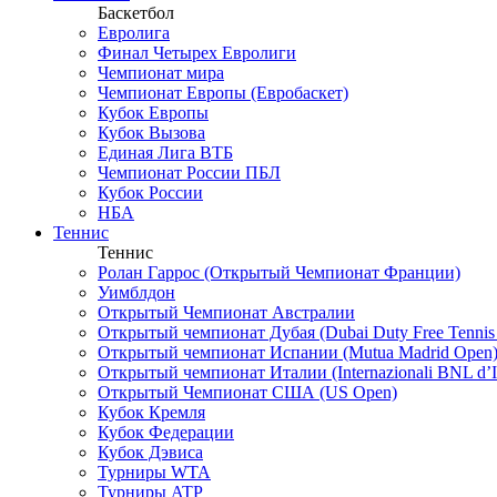
Баскетбол
Евролига
Финал Четырех Евролиги
Чемпионат мира
Чемпионат Европы (Евробаскет)
Кубок Европы
Кубок Вызова
Единая Лига ВТБ
Чемпионат России ПБЛ
Кубок России
НБА
Теннис
Теннис
Ролан Гаррос (Открытый Чемпионат Франции)
Уимблдон
Открытый Чемпионат Австралии
Открытый чемпионат Дубая (Dubai Duty Free Tennis
Открытый чемпионат Испании (Mutua Madrid Open
Открытый чемпионат Италии (Internazionali BNL d’It
Открытый Чемпионат США (US Open)
Кубок Кремля
Кубок Федерации
Кубок Дэвиса
Турниры WTA
Турниры ATP