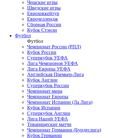
Чешские игры
Шведские игры
Еврохоккейтур
Еврочеллендж
Сборная России
Кубок Стэнли
Футбол
Футбол
Чемпионат России (РПЛ)
Кубок России
Суперкубок УЕФА
Лига Чемпионов УЕФА
Лига Европы УЕФА
Английская Премьер-Лига
Кубок Англии
Суперкубок России
Чемпионат мира
Чемпионат Европы
Чемпионат Испании (Ла Лига)
Кубок Испании
Суперкубок Англии
Лига Наций УЕФА
Товарищеские матчи
Чемпионат Германии (Бундеслига)
Кубок Германии