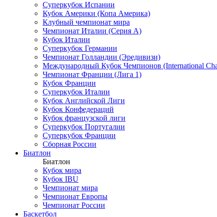
Суперкубок Испании
Кубок Америки (Копа Америка)
Клубный чемпионат мира
Чемпионат Италии (Серия А)
Кубок Италии
Суперкубок Германии
Чемпионат Голландии (Эредивизи)
Международный Кубок Чемпионов (International Ch
Чемпионат Франции (Лига 1)
Кубок Франции
Суперкубок Италии
Кубок Английской Лиги
Кубок Конфедераций
Кубок французской лиги
Суперкубок Португалии
Суперкубок Франции
Сборная России
Биатлон
Биатлон
Кубок мира
Кубок IBU
Чемпионат мира
Чемпионат Европы
Чемпионат России
Баскетбол