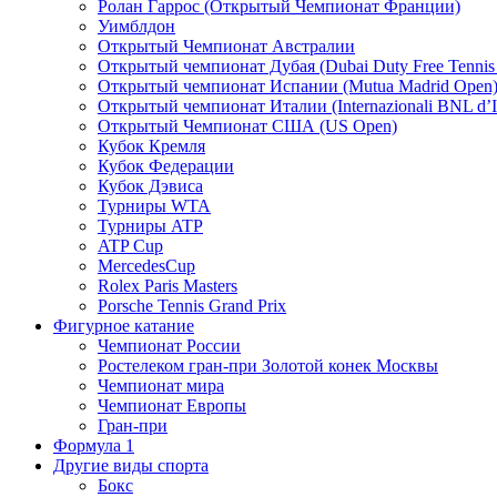
Ролан Гаррос (Открытый Чемпионат Франции)
Уимблдон
Открытый Чемпионат Австралии
Открытый чемпионат Дубая (Dubai Duty Free Tennis
Открытый чемпионат Испании (Mutua Madrid Open
Открытый чемпионат Италии (Internazionali BNL d’It
Открытый Чемпионат США (US Open)
Кубок Кремля
Кубок Федерации
Кубок Дэвиса
Турниры WTA
Турниры ATP
ATP Cup
MercedesCup
Rolex Paris Masters
Porsche Tennis Grand Prix
Фигурное катание
Чемпионат России
Ростелеком гран-при Золотой конек Москвы
Чемпионат мира
Чемпионат Европы
Гран-при
Формула 1
Другие виды спорта
Бокс