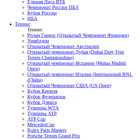
Единая Лига ВТБ
Чемпионат России ПБЛ
Кубок России
НБА
Теннис
Теннис
Ролан Гаррос (Открытый Чемпионат Франции)
Уимблдон
Открытый Чемпионат Австралии
Открытый чемпионат Дубая (Dubai Duty Free
Tennis Championships)
Открытый чемпионат Испании (Mutua Madrid
Open)
Открытый чемпионат Италии (Internazionali BNL
d’Italia)
Открытый Чемпионат США (US Open)
Кубок Кремля
Кубок Федерации
Кубок Дэвиса
Турниры WTA
Турниры ATP
ATP Cup
MercedesCup
Rolex Paris Masters
Porsche Tennis Grand Prix