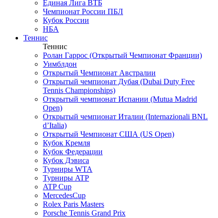
Единая Лига ВТБ
Чемпионат России ПБЛ
Кубок России
НБА
Теннис
Теннис
Ролан Гаррос (Открытый Чемпионат Франции)
Уимблдон
Открытый Чемпионат Австралии
Открытый чемпионат Дубая (Dubai Duty Free
Tennis Championships)
Открытый чемпионат Испании (Mutua Madrid
Open)
Открытый чемпионат Италии (Internazionali BNL
d’Italia)
Открытый Чемпионат США (US Open)
Кубок Кремля
Кубок Федерации
Кубок Дэвиса
Турниры WTA
Турниры ATP
ATP Cup
MercedesCup
Rolex Paris Masters
Porsche Tennis Grand Prix