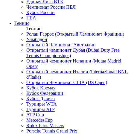
Единая Лига ВТБ
Чемпионат России ПБЛ
Кубок России
НБА
Теннис
Теннис
Ролан Гаррос (Открытый Чемпионат Франции)
Уимблдон
Открытый Чемпионат Австралии
Открытый чемпионат Дубая (Dubai Duty Free
Tennis Championships)
Открытый чемпионат Испании (Mutua Madrid
Open)
Открытый чемпионат Италии (Internazionali BNL
d’Italia)
Открытый Чемпионат США (US Open)
Кубок Кремля
Кубок Федерации
Кубок Дэвиса
Турниры WTA
Турниры ATP
ATP Cup
MercedesCup
Rolex Paris Masters
Porsche Tennis Grand Prix