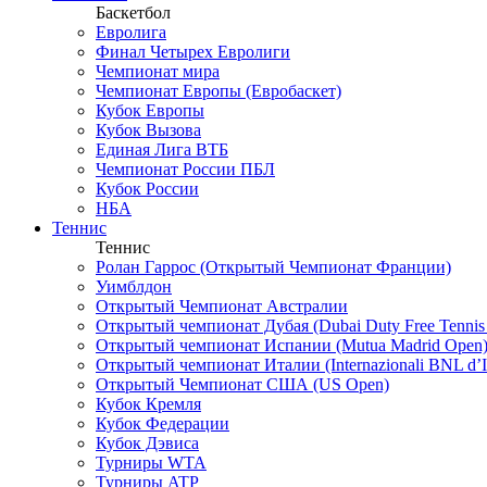
Баскетбол
Евролига
Финал Четырех Евролиги
Чемпионат мира
Чемпионат Европы (Евробаскет)
Кубок Европы
Кубок Вызова
Единая Лига ВТБ
Чемпионат России ПБЛ
Кубок России
НБА
Теннис
Теннис
Ролан Гаррос (Открытый Чемпионат Франции)
Уимблдон
Открытый Чемпионат Австралии
Открытый чемпионат Дубая (Dubai Duty Free Tennis
Открытый чемпионат Испании (Mutua Madrid Open
Открытый чемпионат Италии (Internazionali BNL d’It
Открытый Чемпионат США (US Open)
Кубок Кремля
Кубок Федерации
Кубок Дэвиса
Турниры WTA
Турниры ATP