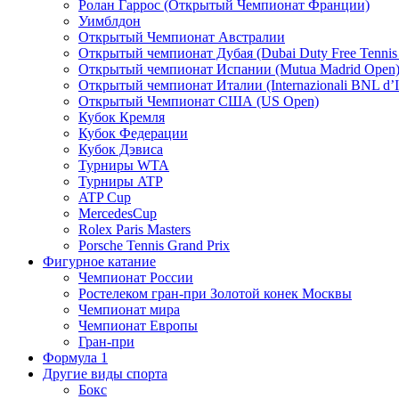
Ролан Гаррос (Открытый Чемпионат Франции)
Уимблдон
Открытый Чемпионат Австралии
Открытый чемпионат Дубая (Dubai Duty Free Tennis
Открытый чемпионат Испании (Mutua Madrid Open
Открытый чемпионат Италии (Internazionali BNL d’It
Открытый Чемпионат США (US Open)
Кубок Кремля
Кубок Федерации
Кубок Дэвиса
Турниры WTA
Турниры ATP
ATP Cup
MercedesCup
Rolex Paris Masters
Porsche Tennis Grand Prix
Фигурное катание
Чемпионат России
Ростелеком гран-при Золотой конек Москвы
Чемпионат мира
Чемпионат Европы
Гран-при
Формула 1
Другие виды спорта
Бокс