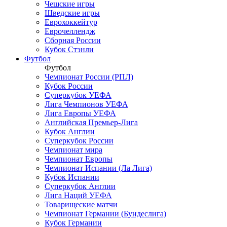
Чешские игры
Шведские игры
Еврохоккейтур
Еврочеллендж
Сборная России
Кубок Стэнли
Футбол
Футбол
Чемпионат России (РПЛ)
Кубок России
Суперкубок УЕФА
Лига Чемпионов УЕФА
Лига Европы УЕФА
Английская Премьер-Лига
Кубок Англии
Суперкубок России
Чемпионат мира
Чемпионат Европы
Чемпионат Испании (Ла Лига)
Кубок Испании
Суперкубок Англии
Лига Наций УЕФА
Товарищеские матчи
Чемпионат Германии (Бундеслига)
Кубок Германии