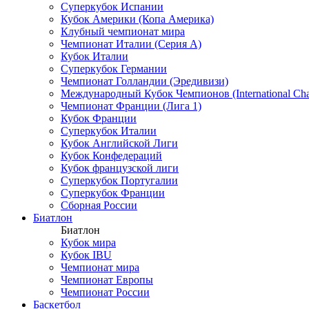
Суперкубок Испании
Кубок Америки (Копа Америка)
Клубный чемпионат мира
Чемпионат Италии (Серия А)
Кубок Италии
Суперкубок Германии
Чемпионат Голландии (Эредивизи)
Международный Кубок Чемпионов (International Ch
Чемпионат Франции (Лига 1)
Кубок Франции
Суперкубок Италии
Кубок Английской Лиги
Кубок Конфедераций
Кубок французской лиги
Суперкубок Португалии
Суперкубок Франции
Сборная России
Биатлон
Биатлон
Кубок мира
Кубок IBU
Чемпионат мира
Чемпионат Европы
Чемпионат России
Баскетбол