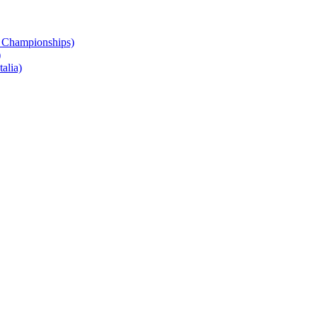
 Championships)
)
alia)