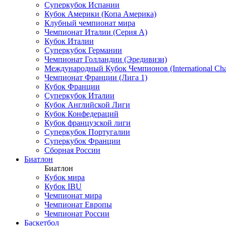
Суперкубок Испании
Кубок Америки (Копа Америка)
Клубный чемпионат мира
Чемпионат Италии (Серия А)
Кубок Италии
Суперкубок Германии
Чемпионат Голландии (Эредивизи)
Международный Кубок Чемпионов (International Ch
Чемпионат Франции (Лига 1)
Кубок Франции
Суперкубок Италии
Кубок Английской Лиги
Кубок Конфедераций
Кубок французской лиги
Суперкубок Португалии
Суперкубок Франции
Сборная России
Биатлон
Биатлон
Кубок мира
Кубок IBU
Чемпионат мира
Чемпионат Европы
Чемпионат России
Баскетбол