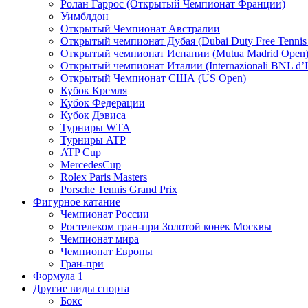
Ролан Гаррос (Открытый Чемпионат Франции)
Уимблдон
Открытый Чемпионат Австралии
Открытый чемпионат Дубая (Dubai Duty Free Tennis
Открытый чемпионат Испании (Mutua Madrid Open
Открытый чемпионат Италии (Internazionali BNL d’It
Открытый Чемпионат США (US Open)
Кубок Кремля
Кубок Федерации
Кубок Дэвиса
Турниры WTA
Турниры ATP
ATP Cup
MercedesCup
Rolex Paris Masters
Porsche Tennis Grand Prix
Фигурное катание
Чемпионат России
Ростелеком гран-при Золотой конек Москвы
Чемпионат мира
Чемпионат Европы
Гран-при
Формула 1
Другие виды спорта
Бокс