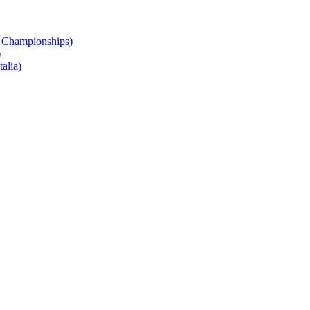
 Championships)
)
alia)