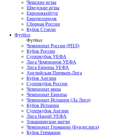
Чешские игры
Шведские игры
Еврохоккейтур
Еврочеллендж
Сборная России
Кубок Стэнли
Футбол
Футбол
Чемпионат России (РПЛ)
Кубок России
Суперкубок УЕФА
Лига Чемпионов УЕФА
Лига Европы УЕФА
Английская Премьер-Лига
Кубок Англии
Суперкубок России
Чемпионат мира
Чемпионат Европы
Чемпионат Испании (Ла Лига)
Кубок Испании
Суперкубок Англии
Лига Наций УЕФА
Товарищеские матчи
Чемпионат Германии (Бундеслига)
Кубок Германии