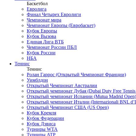
Баскетбол
Евролига
Финал Четырех Евролиги
Чемпионат мира
Чемпионат Европы (Евробаскет)
Кубок Европы
Кубок Вызова
Единая Лига ВТБ
Чемпионат России ПБЛ
Кубок России
НБА
Теннис
Теннис
Ролан Гаррос (Открытый Чемпионат Франции)
Уимблдон
Открытый Чемпионат Австралии
Открытый чемпионат Дубая (Dubai Duty Free Tennis
Открытый чемпионат Испании (Mutua Madrid Open
Открытый чемпионат Италии (Internazionali BNL d’It
Открытый Чемпионат США (US Open)
Кубок Кремля
Кубок Федерации
Кубок Дэвиса
Турниры WTA
Турниры ATP