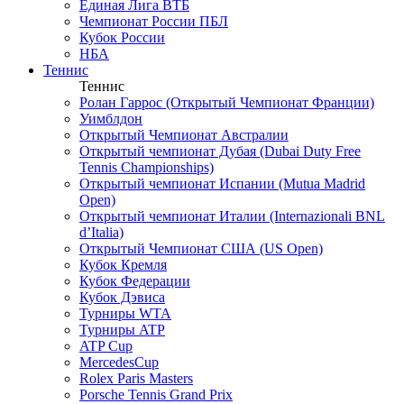
Единая Лига ВТБ
Чемпионат России ПБЛ
Кубок России
НБА
Теннис
Теннис
Ролан Гаррос (Открытый Чемпионат Франции)
Уимблдон
Открытый Чемпионат Австралии
Открытый чемпионат Дубая (Dubai Duty Free
Tennis Championships)
Открытый чемпионат Испании (Mutua Madrid
Open)
Открытый чемпионат Италии (Internazionali BNL
d’Italia)
Открытый Чемпионат США (US Open)
Кубок Кремля
Кубок Федерации
Кубок Дэвиса
Турниры WTA
Турниры ATP
ATP Cup
MercedesCup
Rolex Paris Masters
Porsche Tennis Grand Prix