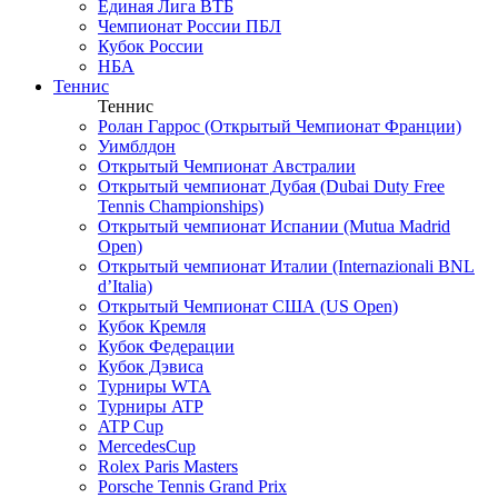
Единая Лига ВТБ
Чемпионат России ПБЛ
Кубок России
НБА
Теннис
Теннис
Ролан Гаррос (Открытый Чемпионат Франции)
Уимблдон
Открытый Чемпионат Австралии
Открытый чемпионат Дубая (Dubai Duty Free
Tennis Championships)
Открытый чемпионат Испании (Mutua Madrid
Open)
Открытый чемпионат Италии (Internazionali BNL
d’Italia)
Открытый Чемпионат США (US Open)
Кубок Кремля
Кубок Федерации
Кубок Дэвиса
Турниры WTA
Турниры ATP
ATP Cup
MercedesCup
Rolex Paris Masters
Porsche Tennis Grand Prix